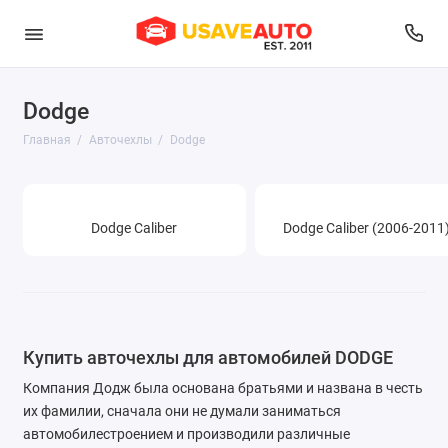
Dodge
Audi
Главная
Авточехлы
Dodge
Belgee
BMW
Dodge Caliber
Dodge Caliber (2006-2011
Brilliance
BYD
Changan
Купить авточехлы для автомобилей DODGE
Chery
Компания Додж была основана братьями и названа в честь
их фамилии, сначала они не думали заниматься
Chevrolet
автомобилестроением и производили различные