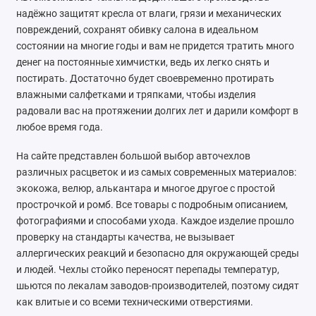
надёжно защитят кресла от влаги, грязи и механических
SsangYong
повреждений, сохранят обивку салона в идеальном
состоянии на многие годы и вам не придется тратить много
Subaru
денег на постоянные химчистки, ведь их легко снять и
постирать. Достаточно будет своевременно протирать
Suzuki
влажными салфетками и тряпками, чтобы изделия
радовали вас на протяжении долгих лет и дарили комфорт в
Tank
любое время года.
Tenet
На сайте представлен большой выбор авточехлов
различных расцветок и из самых современных материалов:
Tesla
экокожа, велюр, алькантара и многое другое с простой
прострочкой и ромб. Все товары с подробным описанием,
Toyota
фотографиями и способами ухода. Каждое изделие прошло
проверку на стандарты качества, не вызывает
Volkswagen
аллергических реакций и безопасно для окружающей среды
и людей. Чехлы стойко переносят перепады температур,
Volvo
шьются по лекалам заводов-производителей, поэтому сидят
как влитые и со всеми техническими отверстиями.
Xcite