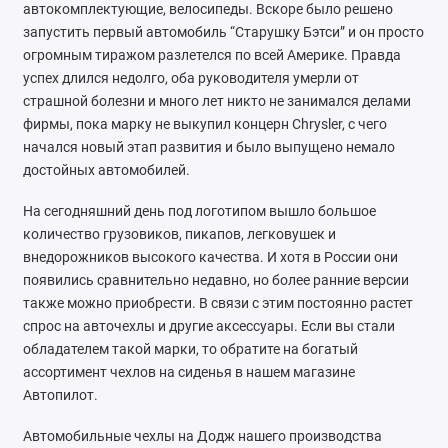
автокомплектующие, велосипеды. Вскоре было решено
Chrysler
запустить первый автомобиль “Старушку Бэтси” и он просто
огромным тиражом разлетелся по всей Америке. Правда
Citroen
успех длился недолго, оба руководителя умерли от
страшной болезни и много лет никто не занимался делами
Daewoo
фирмы, пока марку не выкупил концерн Chrysler, с чего
начался новый этап развития и было выпущено немало
Datsun
достойных автомобилей.
Dodge
На сегодняшний день под логотипом вышло большое
количество грузовиков, пикапов, легковушек и
Dongfeng
внедорожников высокого качества. И хотя в России они
появились сравнительно недавно, но более ранние версии
Evolute
также можно приобрести. В связи с этим постоянно растет
спрос на авточехлы и другие аксессуары. Если вы стали
FAW
обладателем такой марки, то обратите на богатый
ассортимент чехлов на сиденья в нашем магазине
Fiat
Автопилот.
Ford
Автомобильные чехлы на Додж нашего производства