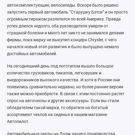
автокомплектующие, велосипеды. Вскоре было решено
Nissan
запустить первый автомобиль “Старушку Бэтси” и он просто
огромным тиражом разлетелся по всей Америке. Правда
Omoda
успех длился недолго, оба руководителя умерли от
страшной болезни и много лет никто не занимался делами
Opel
фирмы, пока марку не выкупил концерн Chrysler, с чего
начался новый этап развития и было выпущено немало
Peugeot
достойных автомобилей.
Ravon
На сегодняшний день под логотипом вышло большое
количество грузовиков, пикапов, легковушек и
Renault
внедорожников высокого качества. И хотя в России они
появились сравнительно недавно, но более ранние версии
Seat
также можно приобрести. В связи с этим постоянно растет
спрос на авточехлы и другие аксессуары. Если вы стали
Skoda
обладателем такой марки, то обратите на богатый
ассортимент чехлов на сиденья в нашем магазине
Smart
Автопилот.
Sollers
Автомобильные чехлы на Додж нашего производства