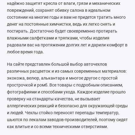
надёжно защитят кресла от влаги, грязи и механических
Foton
повреждений, сохранят обивку салона в идеальном
состоянии на многие годы и вам не придется тратить много
Geely
денег на постоянные химчистки, ведь их легко снять и
постирать. Достаточно будет своевременно протирать
Great Wall
влажными салфетками и тряпками, чтобы изделия
радовали вас на протяжении долгих лет и дарили комфорт в
Haval
любое время года.
Honda
На сайте представлен большой выбор авточехлов
различных расцветок и из самых современных материалов:
Hyundai
экокожа, велюр, алькантара и многое другое с простой
прострочкой и ромб. Все товары с подробным описанием,
Isuzu
фотографиями и способами ухода. Каждое изделие прошло
проверку на стандарты качества, не вызывает
Iveco
аллергических реакций и безопасно для окружающей среды
и людей. Чехлы стойко переносят перепады температур,
JAC
шьются по лекалам заводов-производителей, поэтому сидят
как влитые и со всеми техническими отверстиями.
Jaecoo