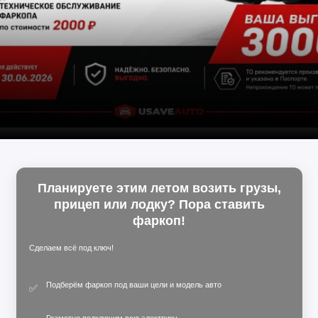
Планируете этим летом возить грузы,
прицеп или лодку? Пора ставить
фаркоп!
Сделаем всё под ключ!
Подберём фаркоп под ваши цели и модель авто
✅