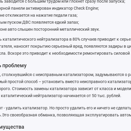
ль заводится с большим трудом или глохнет сразу после запуска;
орной панели активирован индикатор Check Engine;
не откликается на нажатие педали газа;
ным пуском ДВС появляется едкий запах;
гоне авто слышен посторонний металлический звук.
 каталитического нейтрализатора в 80% случаев приводит к серь
ателя, наносят покрытию серьезный вред, появляются задиры в ци
ла. Вскоре это приводит к необходимости ремонтировать силовой 
ь проблему
, столкнувшийся с неисправным катализатором, задумываются о р
мый простой способ – установить вместо неисправного катализато
дорого. Стоимость замены катализатора зависит от класса и модели
 каталитический нейтрализатор начинается от 50 тыс. рублей.
т - удалить катализатор. Но просто удалить его и ничего не сдел
ь.Это своеобразная обманка, позволяющая эксплуатировать автом
мущества