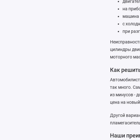
двигате
на приб
машина 
с холод
при раз
Неисправность
цилиндры двиг
моторного мас
Как решит
Автомобилист
так много. Са
из минусов - 
цена на новый
Другой вариан
пламегасител
Наши преи