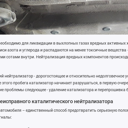
необходимо для ликвидации в выхлопных газах вредных активных 
иси азота и углерода и распадаются на менее токсичные вещества –
ми сотами внутри. Нейтрализация вредных компонентов происходи
й нейтрализатор - дорогостоящее и относительно недолговечное ус
е этого пробега катализатор начинает разрушаться, в первую очер
ие проблемы следующее - удаление катализатора и перепрошивка 
еисправного каталитического нейтрализатора
втомобиля – единственный способ предотвратить серьезную полом
гналы: