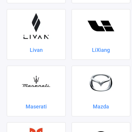
Livan
LiXiang
Maserati
Mazda