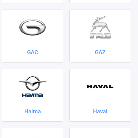
GAC
GAZ
Haima
Haval