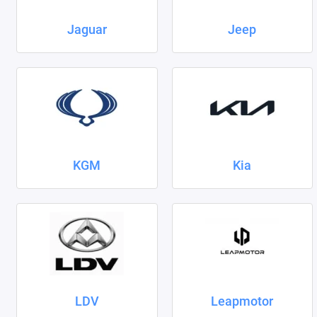
Jaguar
Jeep
KGM
Kia
LDV
Leapmotor