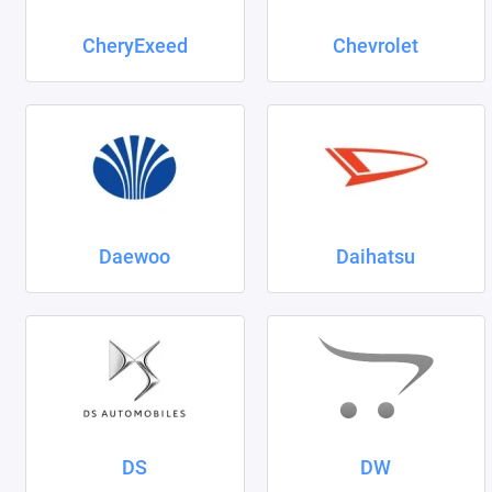
CheryExeed
Chevrolet
Daewoo
Daihatsu
DS
DW