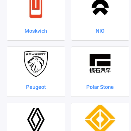
Moskvich
NIO
Peugeot
Polar Stone