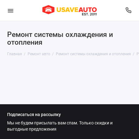
Ремонт системы охлаждения и
Диагностика
отопления
Развал-схождение
Главная
Ремонт авто
Ремонт системы охлаждения и отопления
Р
Ремонт выхлопной системы
Ремонт двигателя
Ремонт и обслуживание топливной системы
Ремонт подвески
Подписаться на рассылку
Ремонт рулевого управления
Мы не будем присылать вам спам. Только скидки и
выгодные предложения
Ремонт системы охлаждения и отопления