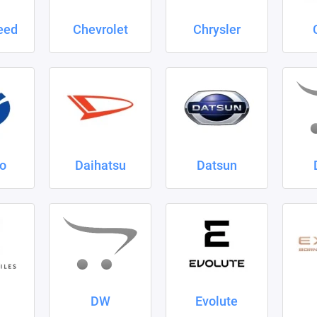
eed
Chevrolet
Chrysler
o
Daihatsu
Datsun
DW
Evolute