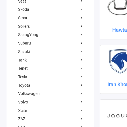
Seat
Skoda
Smart
Sollers
Hawta
SsangYong
Subaru
Suzuki
Tank
Tenet
Tesla
Iran Kho
Toyota
Volkswagen
Volvo
Xcite
ZAZ