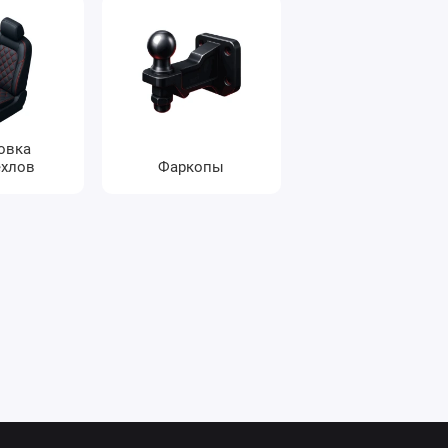
овка
ехлов
Фаркопы