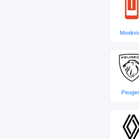
Moskvi
Peuge