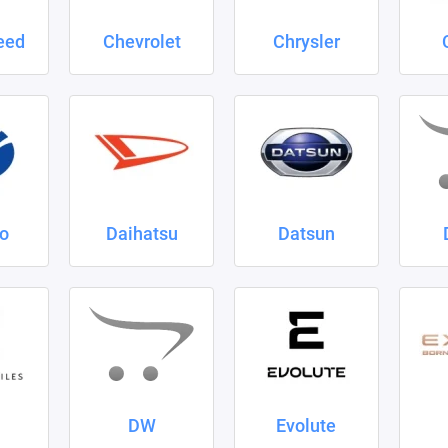
eed
Chevrolet
Chrysler
o
Daihatsu
Datsun
DW
Evolute