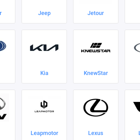
r
Jeep
Jetour
Kia
KnewStar
Leapmotor
Lexus