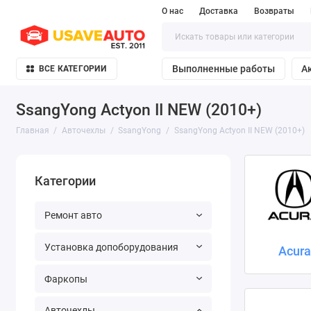
О нас
Доставка
Возвраты
Выполненные работы
А
ВСЕ КАТЕГОРИИ
SsangYong Actyon II NEW (2010+)
Главная
Авточехлы
SsangYong
SsangYong Actyon II NEW (2010+)
Категории
Ремонт авто
Установка допоборудования
Acur
Фаркопы
Авточехлы