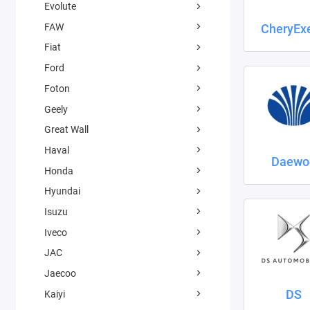
Evolute
FAW
CheryEx
Fiat
Ford
Foton
Geely
Great Wall
Haval
Daewo
Honda
Hyundai
Isuzu
Iveco
JAC
Jaecoo
DS
Kaiyi