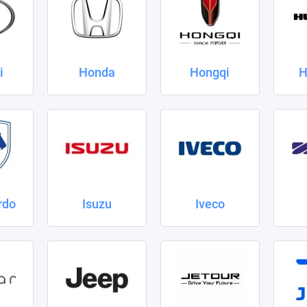
i
Honda
Hongqi
H
rdo
Isuzu
Iveco