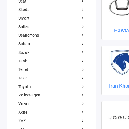
Seat
Skoda
Smart
Sollers
Hawta
SsangYong
Subaru
Suzuki
Tank
Tenet
Tesla
Iran Kho
Toyota
Volkswagen
Volvo
Xcite
ZAZ