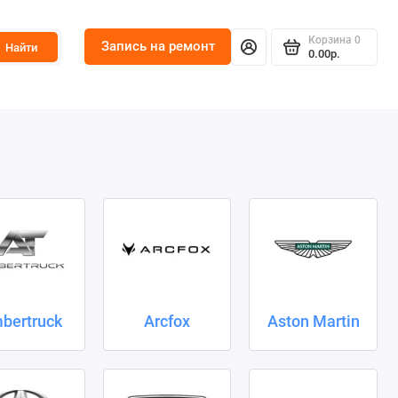
Корзина
0
Запись на ремонт
Найти
0.00р.
bertruck
Arcfox
Aston Martin