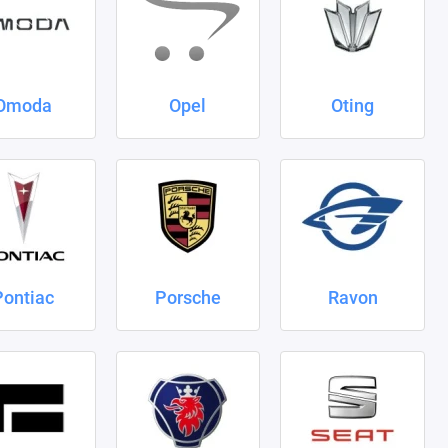
Omoda
Opel
Oting
Pontiac
Porsche
Ravon