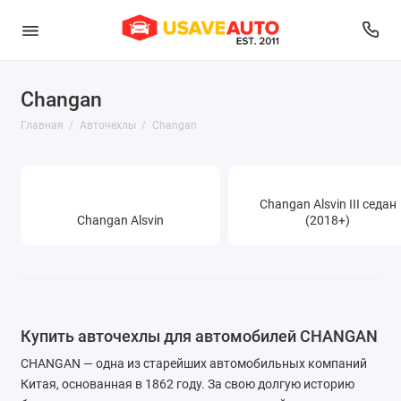
Changan
Audi
Главная
Авточехлы
Changan
Belgee
BMW
Changan Alsvin III седан
Brilliance
Changan Alsvin
(2018+)
BYD
Changan
Купить авточехлы для автомобилей CHANGAN
Chery
CHANGAN — одна из старейших автомобильных компаний
Chevrolet
Китая, основанная в 1862 году. За свою долгую историю