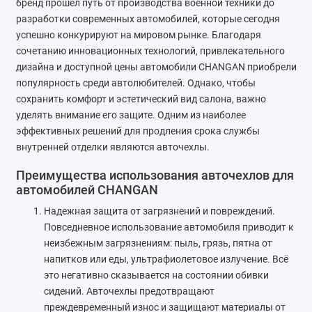
бренд прошел путь от производства военной техники до
Chrysler
разработки современных автомобилей, которые сегодня
успешно конкурируют на мировом рынке. Благодаря
Citroen
сочетанию инновационных технологий, привлекательного
дизайна и доступной цены автомобили CHANGAN приобрели
Daewoo
популярность среди автолюбителей. Однако, чтобы
сохранить комфорт и эстетический вид салона, важно
Datsun
уделять внимание его защите. Одним из наиболее
эффективных решений для продления срока службы
Dodge
внутренней отделки являются авточехлы.
Dongfeng
Преимущества использования авточехлов для
автомобилей CHANGAN
Evolute
Надежная защита от загрязнений и повреждений.
Повседневное использование автомобиля приводит к
FAW
неизбежным загрязнениям: пыль, грязь, пятна от
напитков или еды, ультрафиолетовое излучение. Всё
Fiat
это негативно сказывается на состоянии обивки
сидений. Авточехлы предотвращают
Ford
преждевременный износ и защищают материалы от