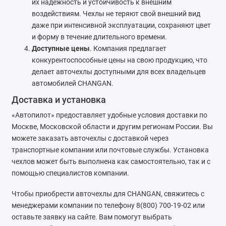
их надежность и устойчивость к внешним
Nissan
воздействиям. Чехлы не теряют свой внешний вид
даже при интенсивной эксплуатации, сохраняют цвет
Omoda
и форму в течение длительного времени.
Доступные цены
. Компания предлагает
Opel
конкурентоспособные цены на свою продукцию, что
делает авточехлы доступными для всех владельцев
Peugeot
автомобилей CHANGAN.
Доставка и установка
Ravon
«Автопилот» предоставляет удобные условия доставки по
Москве, Московской области и другим регионам России. Вы
Renault
можете заказать авточехлы с доставкой через
Seat
транспортные компании или почтовые службы. Установка
чехлов может быть выполнена как самостоятельно, так и с
Skoda
помощью специалистов компании.
Чтобы приобрести авточехлы для CHANGAN, свяжитесь с
Smart
менеджерами компании по телефону 8(800) 700-19-02 или
оставьте заявку на сайте. Вам помогут выбрать
Sollers