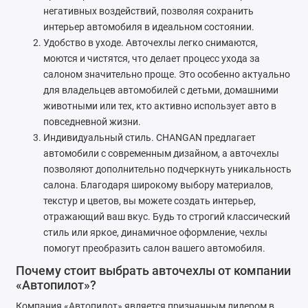
негативных воздействий, позволяя сохранить
Foton
интерьер автомобиля в идеальном состоянии.
Удобство в уходе. Авточехлы легко снимаются,
Geely
моются и чистятся, что делает процесс ухода за
салоном значительно проще. Это особенно актуально
Great Wall
для владельцев автомобилей с детьми, домашними
животными или тех, кто активно использует авто в
Haval
повседневной жизни.
Индивидуальный стиль. CHANGAN предлагает
Honda
автомобили с современным дизайном, а авточехлы
позволяют дополнительно подчеркнуть уникальность
Hyundai
салона. Благодаря широкому выбору материалов,
текстур и цветов, вы можете создать интерьер,
Isuzu
отражающий ваш вкус. Будь то строгий классический
Iveco
стиль или яркое, динамичное оформление, чехлы
помогут преобразить салон вашего автомобиля.
JAC
Почему стоит выбрать авточехлы от компании
«Автопилот»?
Jaecoo
Компания «Автопилот» является признанным лидером в