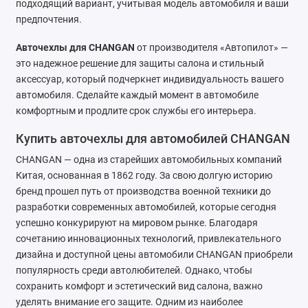
подходящий вариант, учитывая модель автомобиля и ваши
предпочтения.
SsangYong
Авточехлы для CHANGAN
от производителя «Автопилот» —
Subaru
это надежное решение для защиты салона и стильный
аксессуар, который подчеркнет индивидуальность вашего
Suzuki
автомобиля. Сделайте каждый момент в автомобиле
комфортным и продлите срок службы его интерьера.
Tank
Купить авточехлы для автомобилей CHANGAN
Tenet
CHANGAN — одна из старейших автомобильных компаний
Tesla
Китая, основанная в 1862 году. За свою долгую историю
бренд прошел путь от производства военной техники до
Toyota
разработки современных автомобилей, которые сегодня
успешно конкурируют на мировом рынке. Благодаря
Volkswagen
сочетанию инновационных технологий, привлекательного
дизайна и доступной цены автомобили CHANGAN приобрели
Volvo
популярность среди автолюбителей. Однако, чтобы
сохранить комфорт и эстетический вид салона, важно
Xcite
уделять внимание его защите. Одним из наиболее