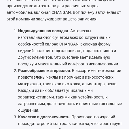
производстве авточехлов для различных марок
Kaiyi
автомобилей, включая CHANGAN. Вот почему авточехлы от
этой компании заслуживают вашего внимания:
KIA
Индивидуальная посадка
. Авточехлы
LADA
изготавливаются с учетом всех конструктивных
особенностей салона CHANGAN, включая форму
Land Rover
сидений, наличие подголовников, подлокотников и
других элементов. Это обеспечивает идеальную
Lexus
посадку и максимальный комфорт в использовании.
Разнообразие материалов
. В ассортименте компании
Lifan
представлены чехлы из прочных и износостойких
материалов, таких как эко-кожа, алькантара, велю.
Mazda
Каждый из них обладает уникальными
характеристиками, такими как устойчивость к
Mercedes-Benz
загрязнениям, долговечность и приятные тактильные
ощущения.
Mini
Качество и долговечность
. Производство изделий
проходит строгий контроль качества, что гарантирует
Mitsubishi