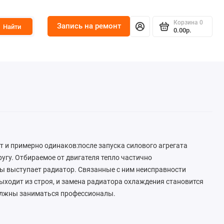
Корзина
0
Запись на ремонт
Найти
0.00р.
 и примерно одинаков:после запуска силового агрегата
гу. Отбираемое от двигателя тепло частично
мы выступает радиатор. Связанные с ним неисправности
ыходит из строя, и замена радиатора охлаждения становится
должны заниматься профессионалы.