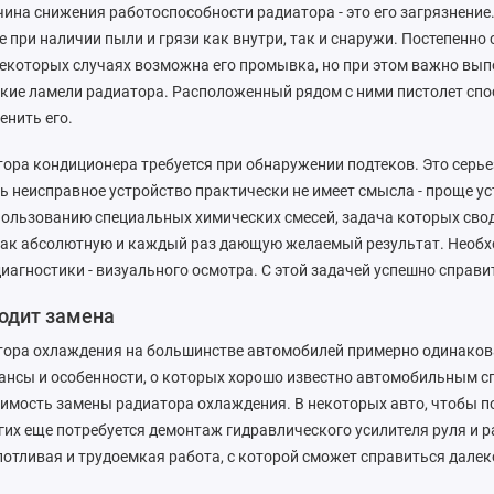
ина снижения работоспособности радиатора - это его загрязнение
 при наличии пыли и грязи как внутри, так и снаружи. Постепенно
некоторых случаях возможна его промывка, но при этом важно вы
кие ламели радиатора. Расположенный рядом с ними пистолет спосо
енить его.
ора кондиционера требуется при обнаружении подтеков. Это серь
 неисправное устройство практически не имеет смысла - проще уст
пользованию специальных химических смесей, задача которых сво
ак абсолютную и каждый раз дающую желаемый результат. Необход
иагностики - визуального осмотра. С этой задачей успешно справ
одит замена
ора охлаждения на большинстве автомобилей примерно одинакова,
нсы и особенности, о которых хорошо известно автомобильным сп
оимость замены радиатора охлаждения. В некоторых авто, чтобы п
угих еще потребуется демонтаж гидравлического усилителя руля и 
отливая и трудоемкая работа, с которой сможет справиться дале