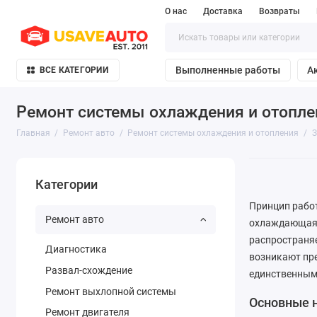
О нас
Доставка
Возвраты
Выполненные работы
А
ВСЕ КАТЕГОРИИ
Ремонт системы охлаждения и отопле
Главная
Ремонт авто
Ремонт системы охлаждения и отопления
З
Категории
Принцип работ
Ремонт авто
охлаждающая 
распространяе
Диагностика
возникают пре
Развал-схождение
единственным
Ремонт выхлопной системы
Основные 
Ремонт двигателя