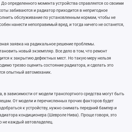
. До определенного момента устройства справляется со своими
 соты забиваются и радиатор приходится в непригодное
полнить обслуживание по установленным нормам, чтобы не
бен нанести непоправимый вред, и тогда ничего не останется,
езная заявка на радикальное решение проблемы.
ановить новый экземпляр. Все дело в том, что ремонт
дится к закрытию дефектных мест. Но такую меру нельзя
имо трезво оценить состояние радиатора, и сделать это
ится опытный автомеханик.
 в зависимости от модели транспортного средства могут быть
ецам. От модели и перечисленных прочих факторов будет
одобраться к устройству, нужно снимать передний бампер и
радиатора кондиционера (Шевроле Нива). Проще говоря, это
ко не каждый автовладелец.