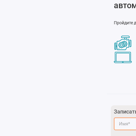
авто
Пройдите д
Записат