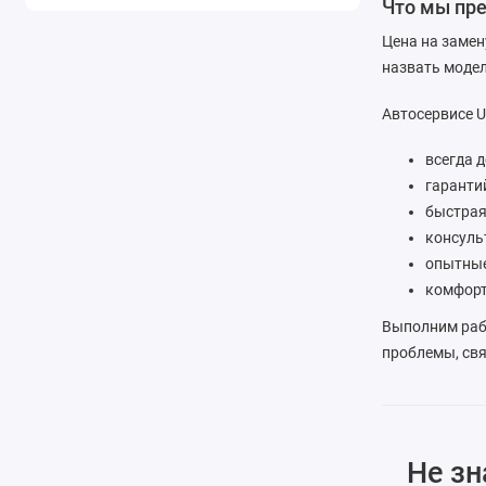
Что мы пр
Цена на замен
назвать моде
Автосервисе U
всегда 
гаранти
быстрая
консуль
опытные
комфорт
Выполним рабо
проблемы, свя
Не зн