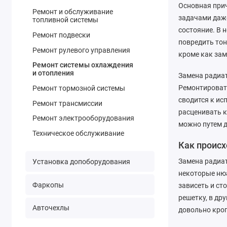
Основная прич
Ремонт и обслуживание
задачами даже
топливной системы
состояние. В 
Ремонт подвески
повредить тон
Ремонт рулевого управления
кроме как зам
Ремонт системы охлаждения
и отопления
Замена радиат
Ремонтировать
Ремонт тормозной системы
сводится к ис
Ремонт трансмиссии
расценивать к
Ремонт электрооборудования
можно путем д
Техническое обслуживание
Как происх
Замена радиат
Установка допоборудования
некоторые нюа
Фаркопы
зависеть и ст
решетку, в др
Авточехлы
довольно кроп