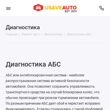
Диагностика
Диагностика
Главная
Ремонт авто
Диагностика
Диагностика АБС
Развал-схождение
Ремонт выхлопной системы
Ремонт двигателя
Диагностика АБС
Ремонт и обслуживание топливной системы
АБС или антиблокировочная система - наиболее
распространенная система активной безопасности
Ремонт подвески
автомобиля. Она позволяет сохранить управляемость
транспортного средства на случай блокировки колес, что
Ремонт рулевого управления
обычно происходит при резком торможении автомобиля.
По разным причинам АБС дает сбой и перестает исправно
Ремонт системы охлаждения и отопления
функционировать. Если вы столкнулись с такой проблемой,