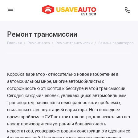
Ремонт трансмиссии
Диагностика
Главная
Ремонт авто
Ремонт трансмиссии
Замена вариаторов
Развал-схождение
Ремонт выхлопной системы
Коробка вариатор - относительно новое изобретение в
Ремонт двигателя
автомобильном мире, многие автомобилисты с
осторожностью относятся к бесступенчатой трансмиссии.
Ремонт и обслуживание топливной системы
Сегодня каждый человек, увлекающийся автомобильным
транспортом, наслышан о неисправностях и проблемах,
Ремонт подвески
связанных с эксплуатацией вариатора. Но в последнее
Ремонт рулевого управления
время проблема с CVT не стоит так остро, как несколько лет
назад: производители устранили большую часть
Ремонт системы охлаждения и отопления
недостатков, усовершенствовали конструкцию и сделали ее