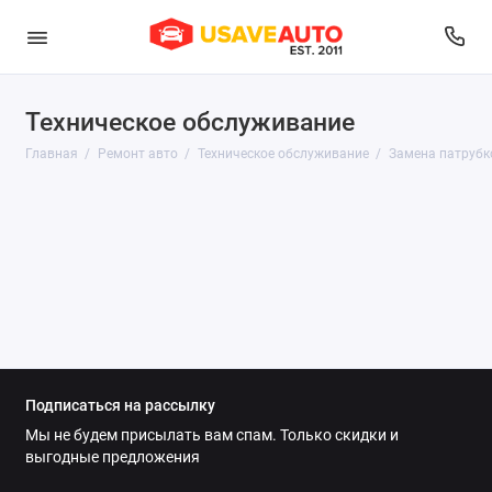
Техническое обслуживание
Диагностика
Главная
Ремонт авто
Техническое обслуживание
Замена патрубк
Развал-схождение
Ремонт выхлопной системы
Ремонт двигателя
Ремонт и обслуживание топливной системы
Ремонт подвески
Подписаться на рассылку
Ремонт рулевого управления
Мы не будем присылать вам спам. Только скидки и
выгодные предложения
Ремонт системы охлаждения и отопления