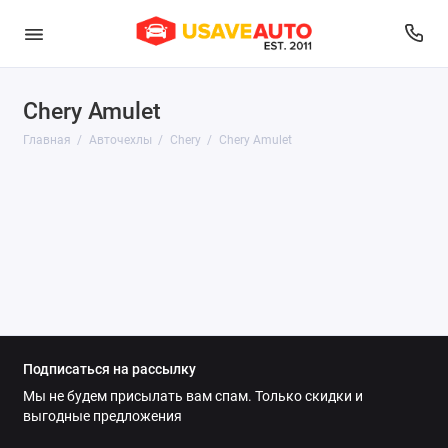
Chery Amulet
Audi
Главная
Авточехлы
Chery
Chery Amulet
Belgee
BMW
Brilliance
BYD
Changan
Подписаться на рассылку
Chery
Мы не будем присылать вам спам. Только скидки и
выгодные предложения
Chevrolet