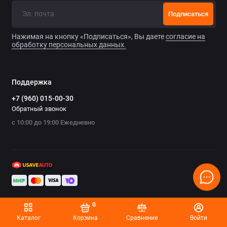
Chrysler
Подписаться
Citroen
Нажимая на кнопку «Подписаться», Вы даете
согласие на
обработку персональных данных.
Daewoo
Datsun
Поддержка
+7 (960) 015-00-30
Dodge
Обратный звонок
с 10:00 до 19:00 Ежедневно
Dongfeng
Evolute
FAW
Fiat
0
Ford
Каталог
Корзина
Сравнение
Войти