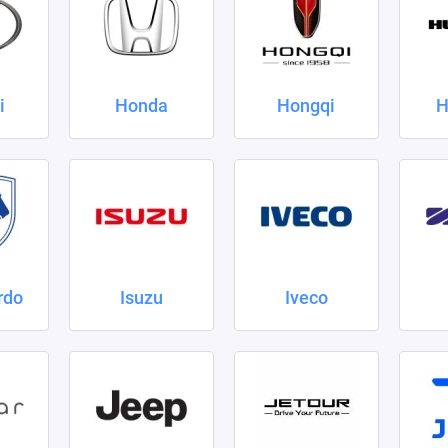
i
Honda
Hongqi
H
rdo
Isuzu
Iveco