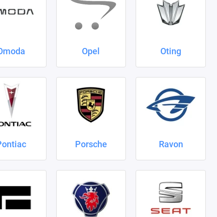
Omoda
Opel
Oting
Pontiac
Porsche
Ravon