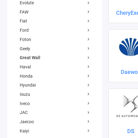
Evolute
FAW
CheryEx
Fiat
Ford
Foton
Geely
Great Wall
Haval
Daewo
Honda
Hyundai
Isuzu
Iveco
JAC
Jaecoo
DS
Kaiyi