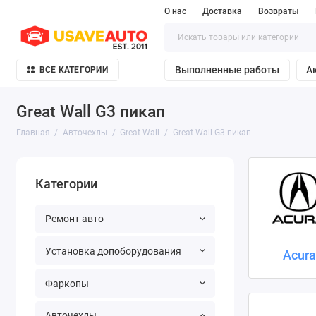
О нас
Доставка
Возвраты
Выполненные работы
А
ВСЕ КАТЕГОРИИ
Great Wall G3 пикап
Главная
Авточехлы
Great Wall
Great Wall G3 пикап
Категории
Ремонт авто
Установка допоборудования
Acur
Фаркопы
Авточехлы