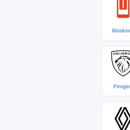
Moskvi
Peuge