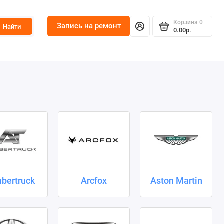
Корзина
0
Запись на ремонт
Найти
0.00р.
bertruck
Arcfox
Aston Martin