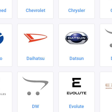
eed
Chevrolet
Chrysler
o
Daihatsu
Datsun
DW
Evolute