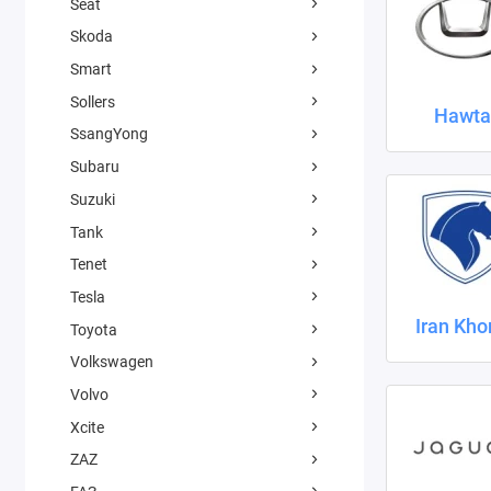
Seat
Skoda
Smart
Sollers
Hawta
SsangYong
Subaru
Suzuki
Tank
Tenet
Tesla
Iran Kho
Toyota
Volkswagen
Volvo
Xcite
ZAZ