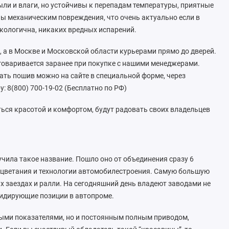
ли и влаги, но устойчивы к перепадам температуры, приятные
ны механическим повреждения, что очень актуально если в
экологична, никаких вредных испарений.
 а в Москве и Московской области курьерами прямо до дверей.
говаривается заранее при покупке с нашими менеджерами.
ать пошив можно на сайте в специальной форме, через
: 8(800) 700-19-02 (Бесплатно по РФ)
ся красотой и комфортом, будут радовать своих владельцев
лучила такое название. Пошло оно от объединения сразу 6
роцветания и технологии автомобилестроения. Самую большую
 заездах и ралли. На сегодняшний день владеют заводами не
 лидирующие позиции в автопроме.
тными показателями, но и постоянным полным приводом,