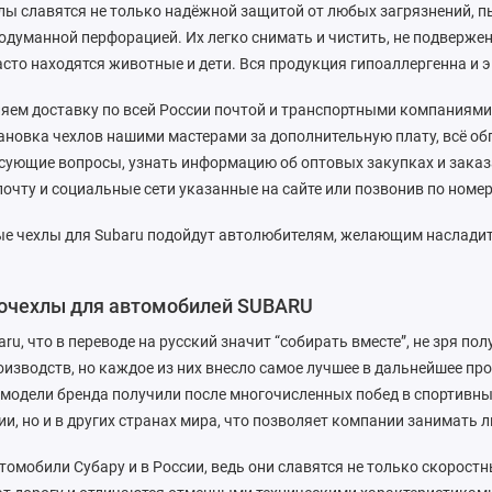
ы славятся не только надёжной защитой от любых загрязнений, пы
родуманной перфорацией. Их легко снимать и чистить, не подверже
сто находятся животные и дети. Вся продукция гипоаллергенна и 
ем доставку по всей России почтой и транспортными компаниями,
новка чехлов нашими мастерами за дополнительную плату, всё об
сующие вопросы, узнать информацию об оптовых закупках и заказ
очту и социальные сети указанные на сайте или позвонив по номеру
е чехлы для Subaru подойдут автолюбителям, желающим насладить
точехлы для автомобилей SUBARU
ru, что в переводе на русский значит “собирать вместе”, не зря по
изводств, но каждое из них внесло самое лучшее в дальнейшее п
модели бренда получили после многочисленных побед в спортивных
ии, но и в других странах мира, что позволяет компании занимать
омобили Субару и в России, ведь они славятся не только скорос