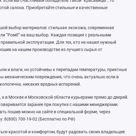
 Если вы счастливый обладатель такой “красавицы”, то
отой салона. Приобретайте стильные и качественные
льшой выбор материалов: стильная экокожа, современная
или “Ромб” на ваш выбор. Каждая позиция с реальными
правильной эксплуатации. Для тех, кто не нашел нужный
ошив на нашем производстве из лучшего сырья от
ли и влаги, но устойчивы к перепадам температуры, приятные
ны механическим повреждения, что очень актуально если в
экологична, никаких вредных испарений.
 а в Москве и Московской области курьерами прямо до дверей.
говаривается заранее при покупке с нашими менеджерами.
ать пошив можно на сайте в специальной форме, через
: 8(800) 700-19-02 (Бесплатно по РФ)
ся красотой и комфортом, будут радовать своих владельцев