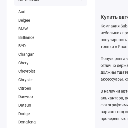
Audi
Купить ав
Belgee
Компания Suba
BMW
небольших про
Brilliance
популярность 
BYD
только в Япон
Changan
Популярны авт
Chery
отлично держа
Chevrolet
должны тщател
аксессуары, к
Chrysler
Citroen
В наличии авт
Daewoo
алькантара, в
фотографиями 
Datsun
вариант под 
Dodge
проверенных 
Dongfeng