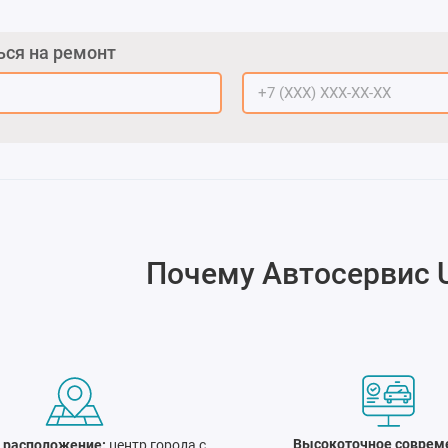
ься на ремонт
Почему
Автосервис 
Высокоточное соврем
 расположение:
центр города c