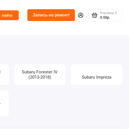
Корзина
0
Запись на ремонт
Найти
0.00р.
I
Subaru Forester IV
(2013-2018)
Subaru Impreza
-