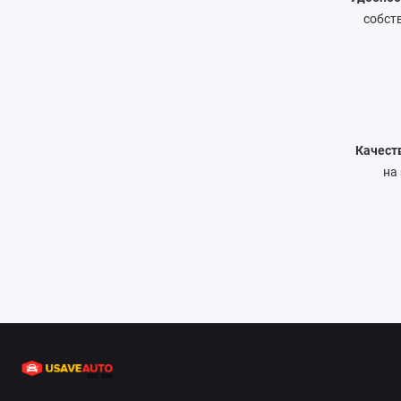
собст
Качест
на