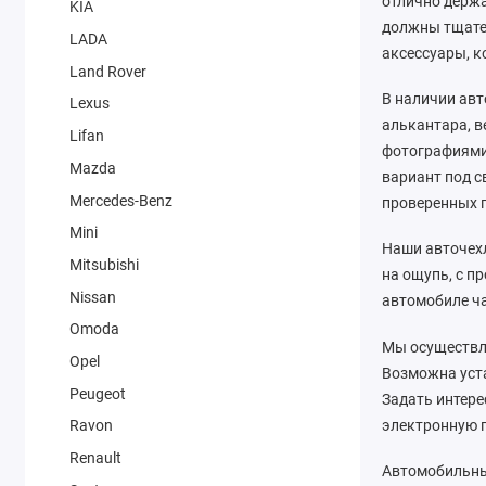
отлично держа
KIA
должны тщател
LADA
аксессуары, к
Land Rover
В наличии авт
Lexus
алькантара, в
Lifan
фотографиями 
Mazda
вариант под 
Mercedes-Benz
проверенных 
Mini
Наши авточехл
Mitsubishi
на ощупь, с п
Nissan
автомобиле ча
Omoda
Мы осуществля
Opel
Возможна уста
Peugeot
Задать интере
электронную п
Ravon
Renault
Автомобильны