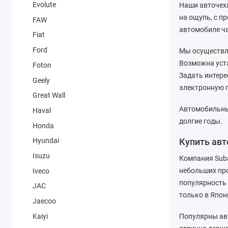
Evolute
Наши авточехл
на ощупь, с п
FAW
автомобиле ча
Fiat
Ford
Мы осуществля
Возможна уста
Foton
Задать интере
Geely
электронную п
Great Wall
Автомобильны
Haval
долгие годы.
Honda
Hyundai
Купить ав
Isuzu
Компания Suba
небольших про
Iveco
популярность 
JAC
только в Япон
Jaecoo
Kaiyi
Популярны авт