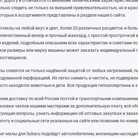
т дорогу и отличаются отменными техническими характеристиками.
ьно следить не только за внешней привлекательностью, но и крас
оторые в ассортименте представлены в разделе нашего сайта.
очехлы на любой вкус и цвет, более 20 различных расцветок и бо
еличественный велюр и прочный жаккард, с простой прострочкой 
изделий, подробным описанием всех характеристик и советами по 
свои размеры или марку машины может заказать индивидуальный п
поставщиков.
ы славятся не только надёжной защитой от любых загрязнений, пы
родуманной перфорацией. Их легко снимать и чистить, не подверже
сто находятся животные и дети. Вся продукция гипоаллергенна и 
ем доставку по всей России почтой и транспортными компаниями,
новка чехлов нашими мастерами за дополнительную плату, всё об
сующие вопросы, узнать информацию об оптовых закупках и заказ
очту и социальные сети указанные на сайте или позвонив по номеру
е чехлы для Subaru подойдут автолюбителям, желающим насладить