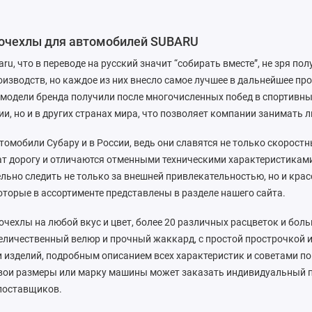
точехлы для автомобилей SUBARU
ru, что в переводе на русский значит “собирать вместе”, не зря по
изводств, но каждое из них внесло самое лучшее в дальнейшее п
модели бренда получили после многочисленных побед в спортивных
ии, но и в других странах мира, что позволяет компании занимать
омобили Субару и в России, ведь они славятся не только скорос
т дорогу и отличаются отменными техническими характеристиками.
ьно следить не только за внешней привлекательностью, но и крас
оторые в ассортименте представлены в разделе нашего сайта.
очехлы на любой вкус и цвет, более 20 различных расцветок и бо
еличественный велюр и прочный жаккард, с простой прострочкой 
изделий, подробным описанием всех характеристик и советами по 
свои размеры или марку машины может заказать индивидуальный п
поставщиков.