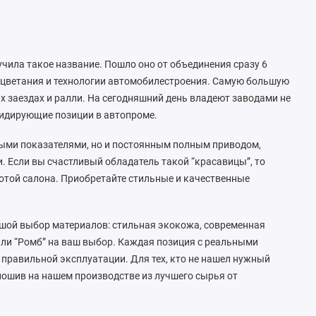
лучила такое название. Пошло оно от объединения сразу 6
роцветания и технологии автомобилестроения. Самую большую
 заездах и ралли. На сегодняшний день владеют заводами не
 лидирующие позиции в автопроме.
тными показателями, но и постоянным полным приводом,
 Если вы счастливый обладатель такой “красавицы”, то
отой салона. Приобретайте стильные и качественные
льшой выбор материалов: стильная экокожа, современная
или “Ромб” на ваш выбор. Каждая позиция с реальными
правильной эксплуатации. Для тех, кто не нашел нужный
ошив на нашем производстве из лучшего сырья от