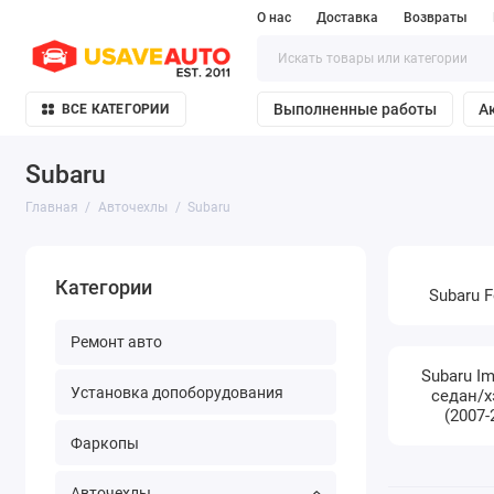
О нас
Доставка
Возвраты
Выполненные работы
А
ВСЕ КАТЕГОРИИ
Subaru
Главная
Авточехлы
Subaru
Категории
Subaru F
Ремонт авто
Subaru Im
Установка допоборудования
седан/х
(2007-
Фаркопы
Авточехлы