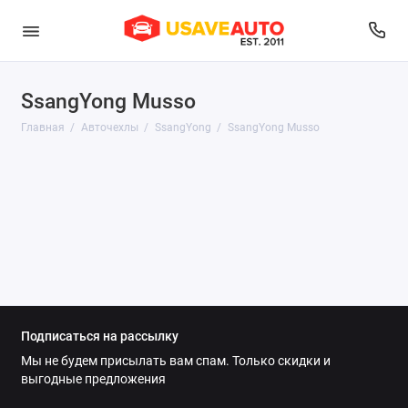
SsangYong Musso
Audi
Главная
Авточехлы
SsangYong
SsangYong Musso
Belgee
BMW
Brilliance
BYD
Changan
Подписаться на рассылку
Chery
Мы не будем присылать вам спам. Только скидки и
выгодные предложения
Chevrolet