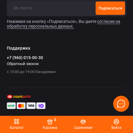
Chrysler
Подписаться
Citroen
Нажимая на кнопку «Подписаться», Вы даете
согласие на
обработку персональных данных.
Daewoo
Datsun
Поддержка
+7 (960) 015-00-30
Dodge
Обратный звонок
с 10:00 до 19:00 Ежедневно
Dongfeng
Evolute
FAW
Fiat
0
Ford
Каталог
Корзина
Сравнение
Войти