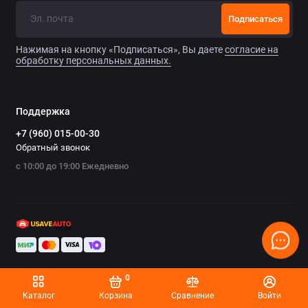
Chrysler
Подписаться
Citroen
Нажимая на кнопку «Подписаться», Вы даете
согласие на
обработку персональных данных.
Daewoo
Datsun
Поддержка
+7 (960) 015-00-30
Dodge
Обратный звонок
с 10:00 до 19:00 Ежедневно
Dongfeng
Evolute
FAW
Fiat
0
Ford
Каталог
Корзина
Сравнение
Войти