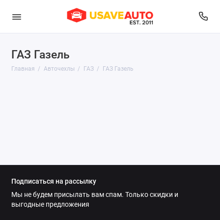
ГАЗ Газель
Audi
Главная
Авточехлы
ГАЗ
ГАЗ Газель
Belgee
BMW
Brilliance
BYD
Changan
Подписаться на рассылку
Chery
Мы не будем присылать вам спам. Только скидки и
выгодные предложения
Chevrolet