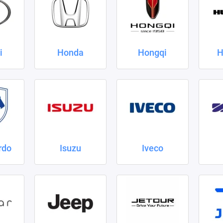
i
Honda
Hongqi
H
rdo
Isuzu
Iveco