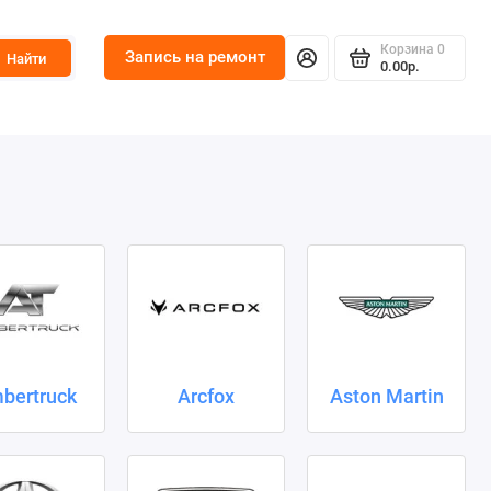
Корзина
0
Запись на ремонт
Найти
0.00р.
bertruck
Arcfox
Aston Martin