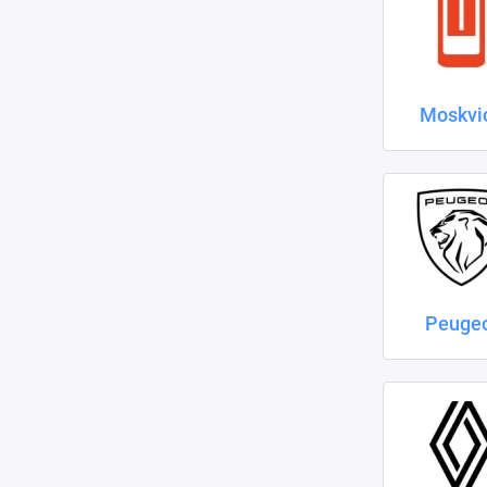
Moskvi
Peuge