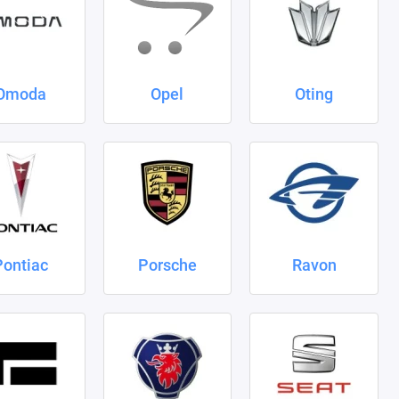
Omoda
Opel
Oting
Pontiac
Porsche
Ravon