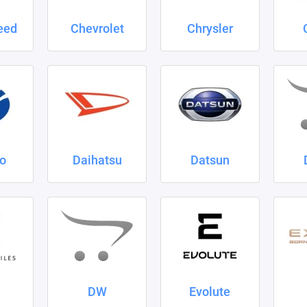
eed
Chevrolet
Chrysler
o
Daihatsu
Datsun
DW
Evolute