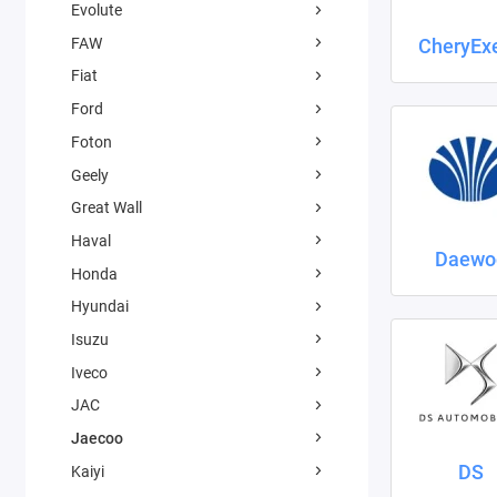
Evolute
FAW
CheryEx
Fiat
Ford
Foton
Geely
Great Wall
Haval
Daewo
Honda
Hyundai
Isuzu
Iveco
JAC
Jaecoo
DS
Kaiyi