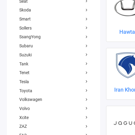
Seat
Skoda
Smart
Sollers
Hawta
SsangYong
Subaru
Suzuki
Tank
Tenet
Tesla
Iran Kho
Toyota
Volkswagen
Volvo
Xcite
ZAZ