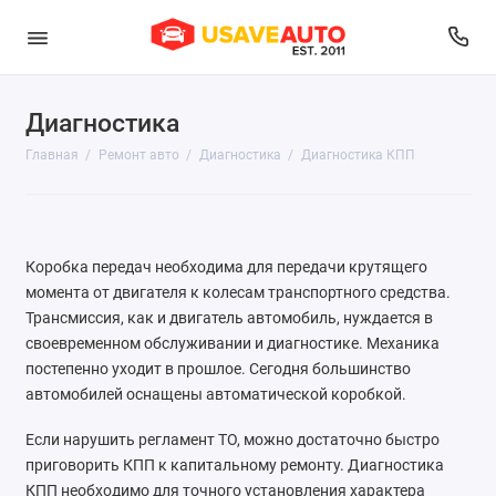
Диагностика
Диагностика
Главная
Ремонт авто
Диагностика
Диагностика КПП
Развал-схождение
Ремонт выхлопной системы
Коробка передач необходима для передачи крутящего
Ремонт двигателя
момента от двигателя к колесам транспортного средства.
Трансмиссия, как и двигатель автомобиль, нуждается в
Ремонт и обслуживание топливной системы
своевременном обслуживании и диагностике. Механика
постепенно уходит в прошлое. Сегодня большинство
Ремонт подвески
автомобилей оснащены автоматической коробкой.
Ремонт рулевого управления
Если нарушить регламент ТО, можно достаточно быстро
приговорить КПП к капитальному ремонту. Диагностика
Ремонт системы охлаждения и отопления
КПП необходимо для точного установления характера