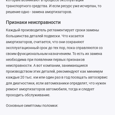
которые возникают в процессе эксплуатации
Ремонт тормозной системы
транспортного средства. И если ресурс уже исчерпан, то
решение одно - замена амортизаторов.
Ремонт трансмиссии
Признаки неисправности
Ремонт электрооборудования
Каждый производитель регламентирует сроки замены
большинства деталей подвески. Что касается
Техническое обслуживание
амортизаторов, считается, что они сохраняют
эксплуатационный срок до тех пор, пока справляются со
своим функциональным назначением. То есть их замена
необходима при появлении первых признаков
неисправности. А вот компании, занимающиеся
производством этих деталей, рекомендуют как минимум
каждые 20 тыс. км или один раз в год посещать автосервис
для диагностики, если автомеханики определят, что нужен
ремонт амортизаторов автомобиля, тогда и следует
проходить обслуживание.
Основные симптомы поломки: