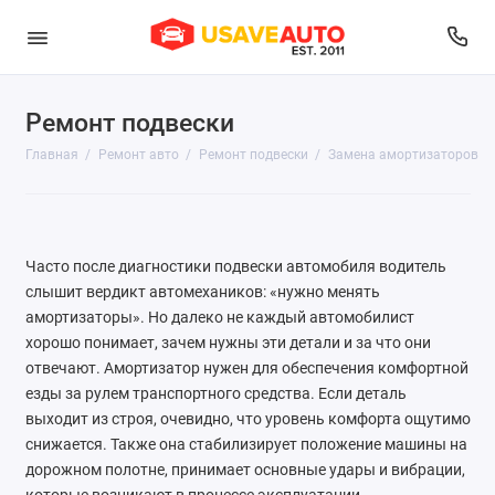
Ремонт подвески
Диагностика
Главная
Ремонт авто
Ремонт подвески
Замена амортизаторов
Развал-схождение
Ремонт выхлопной системы
Часто после диагностики подвески автомобиля водитель
Ремонт двигателя
слышит вердикт автомехаников: «нужно менять
амортизаторы». Но далеко не каждый автомобилист
Ремонт и обслуживание топливной системы
хорошо понимает, зачем нужны эти детали и за что они
отвечают. Амортизатор нужен для обеспечения комфортной
Ремонт подвески
езды за рулем транспортного средства. Если деталь
Ремонт рулевого управления
выходит из строя, очевидно, что уровень комфорта ощутимо
снижается. Также она стабилизирует положение машины на
Ремонт системы охлаждения и отопления
дорожном полотне, принимает основные удары и вибрации,