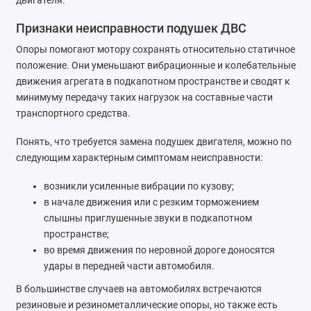
двигателя.
Ремонт тормозной системы
Признаки неисправности подушек ДВС
Ремонт трансмиссии
Опоры помогают мотору сохранять относительно статичное
положение. Они уменьшают вибрационные и колебательные
Ремонт электрооборудования
движения агрегата в подкапотном пространстве и сводят к
минимуму передачу таких нагрузок на составные части
Техническое обслуживание
транспортного средства.
Понять, что требуется замена подушек двигателя, можно по
следующим характерным симптомам неисправности:
возникли усиленные вибрации по кузову;
в начале движения или с резким торможением
слышны приглушенные звуки в подкапотном
пространстве;
во время движения по неровной дороге доносятся
удары в передней части автомобиля.
В большинстве случаев на автомобилях встречаются
резиновые и резинометаллические опоры, но также есть