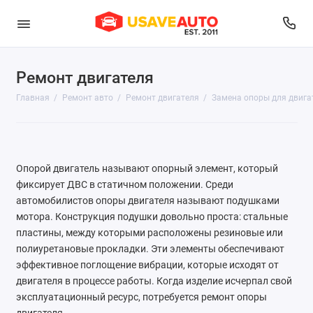
Ремонт двигателя
Диагностика
Главная
Ремонт авто
Ремонт двигателя
Замена опоры для двига
Развал-схождение
Ремонт выхлопной системы
Опорой двигатель называют опорный элемент, который
Ремонт двигателя
фиксирует ДВС в статичном положении. Среди
автомобилистов опоры двигателя называют подушками
Ремонт и обслуживание топливной системы
мотора. Конструкция подушки довольно проста: стальные
пластины, между которыми расположены резиновые или
Ремонт подвески
полиуретановые прокладки. Эти элементы обеспечивают
Ремонт рулевого управления
эффективное поглощение вибрации, которые исходят от
двигателя в процессе работы. Когда изделие исчерпал свой
Ремонт системы охлаждения и отопления
эксплуатационный ресурс, потребуется ремонт опоры