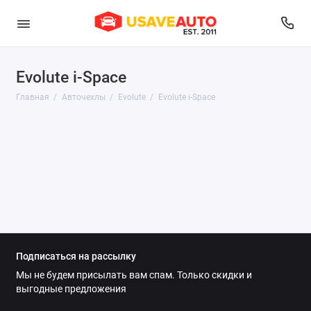
Evolute i-Space
Audi
Главная
Авточехлы
Evolute
Evolute i-Space
Belgee
BMW
Brilliance
BYD
Changan
Подписаться на рассылку
Chery
Мы не будем присылать вам спам. Только скидки и
выгодные предложения
Chevrolet