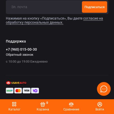
Chrysler
Подписаться
Citroen
Нажимая на кнопку «Подписаться», Вы даете
согласие на
обработку персональных данных.
Daewoo
Datsun
Поддержка
+7 (960) 015-00-30
Dodge
Обратный звонок
с 10:00 до 19:00 Ежедневно
Dongfeng
Evolute
FAW
Fiat
0
Ford
Каталог
Корзина
Сравнение
Войти