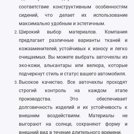
соответствие конструктивным особенностям
Nissan
сидений, что делает их использование
Omoda
максимально удобным и эстетичным.
Широкий выбор материалов. Компания
Opel
предлагает различные варианты тканей и
кожзаменителей, устойчивых к износу и легко
Peugeot
очищаемых. Вы можете выбрать авточехлы из
Ravon
эко-кожи, алькантары или велюра, которые
подчеркнут стиль и статус вашего автомобиля.
Renault
Высокое качество. Все авточехлы проходят
Seat
строгий контроль на каждом этапе
производства. Это обеспечивает
Skoda
долговечность изделий и их устойчивость к
внешним воздействиям. Материалы не
Smart
выгорают на солнце, сохраняют форму и
Sollers
внешний вид в течение длительного времени.