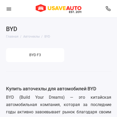
BYD
Audi
Главная
Авточехлы
BYD
Belgee
BMW
BYD F3
Brilliance
BYD
Changan
Купить авточехлы для автомобилей BYD
BYD (Build Your Dreams) — это китайская
Chery
автомобильная компания, которая за последние
Chevrolet
годы активно завоевывает рынок благодаря своим