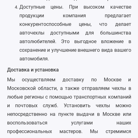
Доступные цены. При высоком качестве
SsangYong
продукции компания предлагает
Subaru
конкурентоспособные цены, что делает
авточехлы доступными для большинства
Suzuki
автолюбителей. Это выгодное вложение в
сохранение и улучшение внешнего вида вашего
Tank
автомобиля.
Tenet
Доставка и установка
Tesla
Мы осуществляем доставку по Москве и
Московской области, а также отправляем чехлы в
Toyota
любые регионы с помощью транспортных компаний
и почтовых служб. Установить чехлы можно
Volkswagen
непосредственно на пункте выдачи в Москве или
Volvo
воспользоваться услугами наших
профессиональных мастеров. Мы стремимся
Xcite