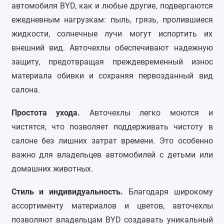
автомобиля BYD, как и любые другие, подвергаются
Foton
ежедневным нагрузкам: пыль, грязь, пролившиеся
жидкости, солнечные лучи могут испортить их
Geely
внешний вид. Авточехлы обеспечивают надежную
Great Wall
защиту, предотвращая преждевременный износ
материала обивки и сохраняя первозданный вид
Haval
салона.
Honda
Простота ухода
.
Авточехлы легко моются и
Hyundai
чистятся, что позволяет поддерживать чистоту в
салоне без лишних затрат времени. Это особенно
Isuzu
важно для владельцев автомобилей с детьми или
домашних животных.
Iveco
Стиль и индивидуальность
.
Благодаря широкому
JAC
ассортименту материалов и цветов, авточехлы
Jaecoo
позволяют владельцам BYD создавать уникальный