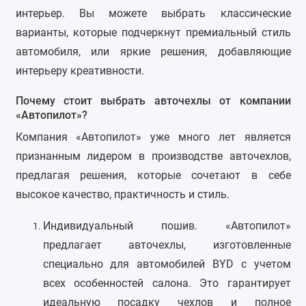
интерьер. Вы можете выбрать классические
Kaiyi
варианты, которые подчеркнут премиальный стиль
KIA
автомобиля, или яркие решения, добавляющие
интерьеру креативности.
LADA
Почему стоит выбрать авточехлы от компании
Land Rover
«Автопилот»?
Компания «Автопилот» уже много лет является
Lexus
признанным лидером в производстве авточехлов,
Lifan
предлагая решения, которые сочетают в себе
высокое качество, практичность и стиль.
Mazda
Индивидуальный пошив.
«Автопилот»
Mercedes-Benz
предлагает авточехлы, изготовленные
Mini
специально для автомобилей BYD с учетом
всех особенностей салона. Это гарантирует
Mitsubishi
идеальную посадку чехлов и полное