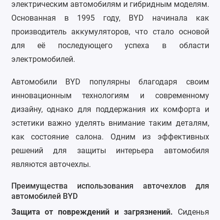
электрическим автомобилям и гибридным моделям.
Chrysler
Основанная в 1995 году, BYD начинала как
производитель аккумуляторов, что стало основой
Citroen
для её последующего успеха в области
Daewoo
электромобилей.
Datsun
Автомобили BYD популярны благодаря своим
инновационным технологиям и современному
Dodge
дизайну, однако для поддержания их комфорта и
Dongfeng
эстетики важно уделять внимание таким деталям,
как состояние салона. Одним из эффективных
Evolute
решений для защиты интерьера автомобиля
являются авточехлы.
FAW
Преимущества использования авточехлов для
Fiat
автомобилей BYD
Ford
Защита от повреждений и загрязнений.
Сиденья