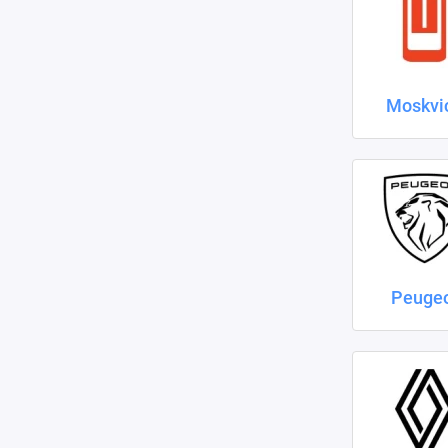
Moskvi
Peuge