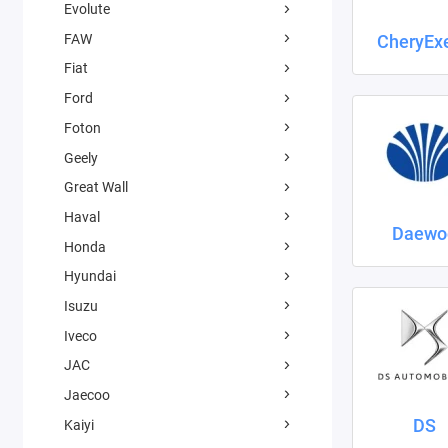
Evolute
FAW
CheryEx
Fiat
Ford
Foton
Geely
Great Wall
Haval
Daewo
Honda
Hyundai
Isuzu
Iveco
JAC
Jaecoo
DS
Kaiyi