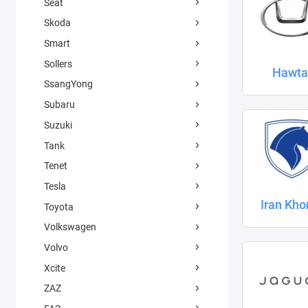
Seat
Skoda
Smart
Sollers
Hawta
SsangYong
Subaru
Suzuki
Tank
Tenet
Tesla
Iran Kho
Toyota
Volkswagen
Volvo
Xcite
ZAZ