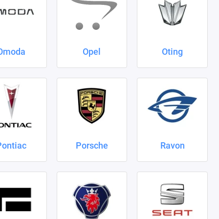
Omoda
Opel
Oting
Pontiac
Porsche
Ravon