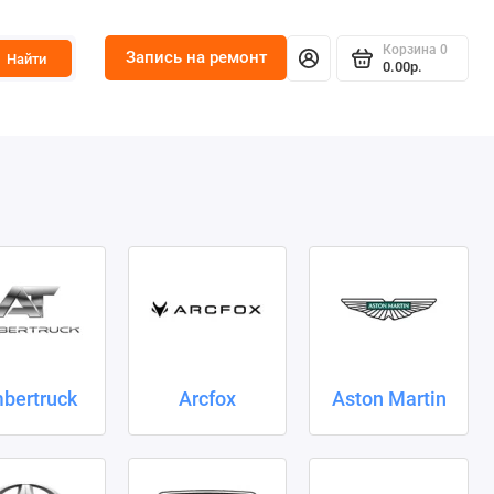
Корзина
0
Запись на ремонт
Найти
0.00р.
bertruck
Arcfox
Aston Martin