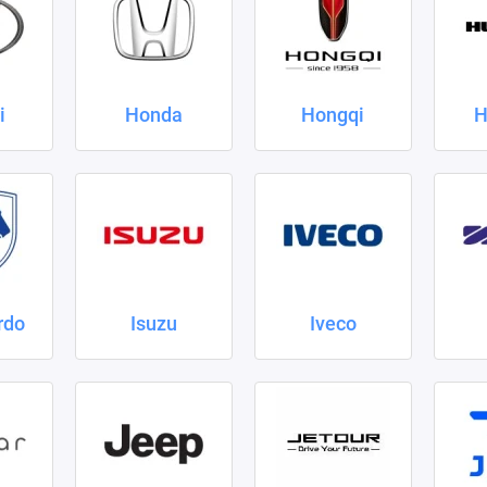
i
Honda
Hongqi
H
rdo
Isuzu
Iveco