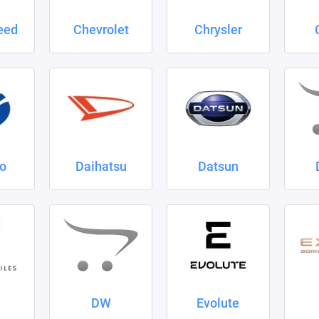
eed
Chevrolet
Chrysler
o
Daihatsu
Datsun
DW
Evolute