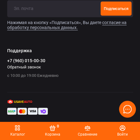
Chrysler
Подписаться
Citroen
Нажимая на кнопку «Подписаться», Вы даете
согласие на
обработку персональных данных.
Daewoo
Datsun
Поддержка
+7 (960) 015-00-30
Dodge
Обратный звонок
с 10:00 до 19:00 Ежедневно
Dongfeng
Evolute
FAW
Fiat
0
Ford
Каталог
Корзина
Сравнение
Войти