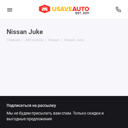
Nissan Juke
Audi
Главная
Авточехлы
Nissan
Nissan Juke
Belgee
BMW
Brilliance
BYD
Changan
Подписаться на рассылку
Chery
Мы не будем присылать вам спам. Только скидки и
выгодные предложения
Chevrolet