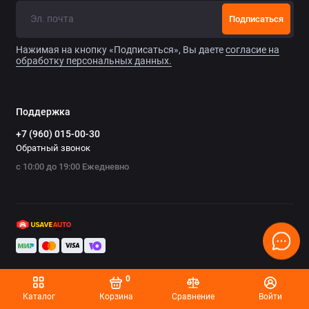
Chrysler
Подписаться
Citroen
Нажимая на кнопку «Подписаться», Вы даете
согласие на
обработку персональных данных.
Daewoo
Datsun
Поддержка
+7 (960) 015-00-30
Dodge
Обратный звонок
с 10:00 до 19:00 Ежедневно
Dongfeng
Evolute
FAW
Fiat
0
Ford
Каталог
Корзина
Сравнение
Войти