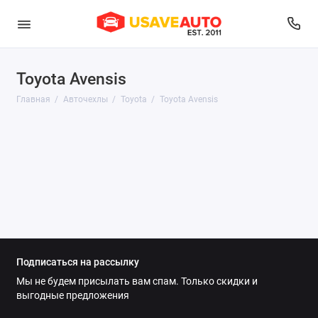
Toyota Avensis
Audi
Главная
Авточехлы
Toyota
Toyota Avensis
Belgee
BMW
Brilliance
BYD
Changan
Подписаться на рассылку
Chery
Мы не будем присылать вам спам. Только скидки и
выгодные предложения
Chevrolet