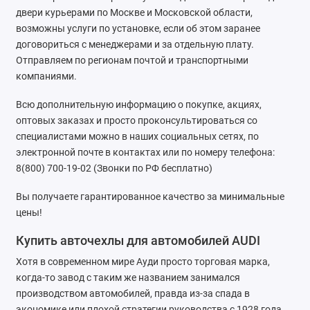
двери курьерами по Москве и Московской области,
Kaiyi
возможны услуги по установке, если об этом заранее
договориться с менеджерами и за отдельную плату.
KIA
Отправляем по регионам почтой и транспортными
компаниями.
LADA
Всю дополнительную информацию о покупке, акциях,
Land Rover
оптовых заказах и просто проконсультироваться со
специалистами можно в наших социальных сетях, по
Lexus
электронной почте в контактах или по номеру телефона:
8(800) 700-19-02 (Звонки по РФ бесплатно)
Lifan
Вы получаете гарантированное качество за минимальные
Mazda
цены!
Mercedes-Benz
Купить авточехлы для автомобилей AUDI
Хотя в современном мире Ауди просто торговая марка,
Mini
когда-то завод с таким же названием занимался
производством автомобилей, правда из-за спада в
Mitsubishi
экономике или плохой стратегии руководства с 1928 года