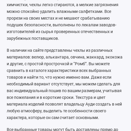
химчистки, чехлы легко стираются, а мелкие загрязнения
Foton
можно спокойно удалить влажными салфетками. Все
прорези на своих местах и не мешают срабатыванию
Geely
подушек безопасности, выполнены по лекалам заводов-
изготовителей из сырья проверенных отечественных и
Great Wall
зарубежных поставщиков.
Haval
В наличии на сайте представлены чехлы из различных
материалов: велюр, алькантара, овчина, жаккард, экокожа
Honda
и другие, с простой прострочкой и “Ромб”. Вы можете
сравнить в каталоге характеристики всех выбранных
Hyundai
товаров и найти то, что нужно именно вам. Даже если
необходимый вариант отсутствует, мы можем сделать для
Isuzu
вас индивидуальный пошив по вашим размерам, учитывая
все пожелания и в короткие сроки. Текстура и цвет
Iveco
материала изделий позволят владельцу Ауди создать в ней
любую атмосферу, выделить те особенности своего
JAC
характера, которые он сам считает основными.
Jaecoo
Все выбранные товары могут быть доставлены прямо до