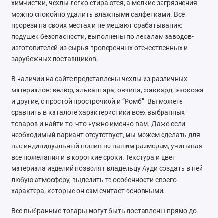
химчистки, чехлы легко стираются, а мелкие загрязнения
SsangYong
можно спокойно удалить влажными салфетками. Все
прорези на своих местах и не мешают срабатыванию
Subaru
подушек безопасности, выполнены по лекалам заводов-
изготовителей из сырья проверенных отечественных и
Suzuki
зарубежных поставщиков.
В наличии на сайте представлены чехлы из различных
Tank
материалов: велюр, алькантара, овчина, жаккард, экокожа
и другие, с простой прострочкой и “Ромб”. Вы можете
Tenet
сравнить в каталоге характеристики всех выбранных
Tesla
товаров и найти то, что нужно именно вам. Даже если
необходимый вариант отсутствует, мы можем сделать для
Toyota
вас индивидуальный пошив по вашим размерам, учитывая
все пожелания и в короткие сроки. Текстура и цвет
Volkswagen
материала изделий позволят владельцу Ауди создать в ней
любую атмосферу, выделить те особенности своего
Volvo
характера, которые он сам считает основными.
Все выбранные товары могут быть доставлены прямо до
Xcite