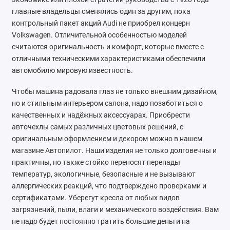
главные владельцы сменялись один за другим, пока
Nissan
контрольный пакет акций Audi не приобрел концерн
Volkswagen. Отличительной особенностью моделей
Omoda
считаются оригинальность и комфорт, которые вместе с
отличными техническими характеристиками обеспечили
Opel
автомобилю мировую известность.
Peugeot
Чтобы машина радовала глаз не только внешним дизайном,
но и стильным интерьером салона, надо позаботиться о
Ravon
качественных и надёжных аксессуарах. Приобрести
авточехлы самых различных цветовых решений, с
Renault
оригинальным оформлением и декором можно в нашем
магазине Автопилот. Наши изделия не только долговечны и
Seat
практичны, но также стойко переносят перепады
температур, экологичные, безопасные и не вызывают
Skoda
аллергических реакций, что подтверждено проверками и
сертификатами. Уберегут кресла от любых видов
Smart
загрязнений, пыли, влаги и механического воздействия. Вам
не надо будет постоянно тратить большие деньги на
Sollers