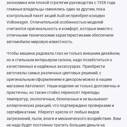
экономике или плохой стратегии руководства с 1928 года
Chrysler
главные владельцы сменялись один за другим, пока
контрольный пакет акций Audi не приобрел концерн
Citroen
Volkswagen. Отличительной особенностью моделей
считаются оригинальность и комфорт, которые вместе с
Daewoo
отличными техническими характеристиками обеспечили
автомобилю мировую известность.
Datsun
Чтобы машина радовала глаз не только внешним дизайном,
Dodge
но и стильным интерьером салона, надо позаботиться о
качественных и надёжных аксессуарах. Приобрести
Dongfeng
авточехлы самых различных цветовых решений, с
оригинальным оформлением и декором можно в нашем
Evolute
магазине Автопилот. Наши изделия не только долговечны и
практичны, но также стойко переносят перепады
FAW
температур, экологичные, безопасные и не вызывают
аллергических реакций, что подтверждено проверками и
Fiat
сертификатами. Уберегут кресла от любых видов
загрязнений, пыли, влаги и механического воздействия. Вам
Ford
не надо будет постоянно тратить большие деньги на