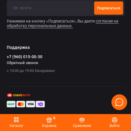
Chrysler
Подписаться
Citroen
Нажимая на кнопку «Подписаться», Вы даете
согласие на
обработку персональных данных.
Daewoo
Datsun
Поддержка
+7 (960) 015-00-30
Dodge
Обратный звонок
с 10:00 до 19:00 Ежедневно
Dongfeng
Evolute
FAW
Fiat
0
Ford
Каталог
Корзина
Сравнение
Войти