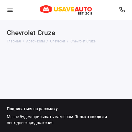
Chevrolet Cruze
Audi
Главная
Авточехлы
Chevrolet
Chevrolet Cruze
Belgee
BMW
Brilliance
BYD
Changan
Подписаться на рассылку
Chery
Мы не будем присылать вам спам. Только скидки и
выгодные предложения
Chevrolet