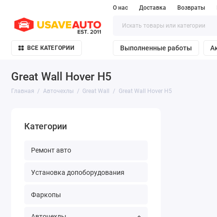
О нас
Доставка
Возвраты
Выполненные работы
А
ВСЕ КАТЕГОРИИ
Great Wall Hover H5
Главная
Авточехлы
Great Wall
Great Wall Hover H5
Категории
Ремонт авто
Установка допоборудования
Фаркопы
Авточехлы