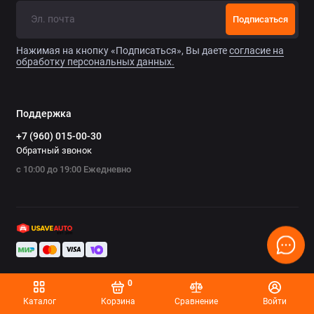
Chrysler
Подписаться
Citroen
Нажимая на кнопку «Подписаться», Вы даете
согласие на
обработку персональных данных.
Daewoo
Datsun
Поддержка
+7 (960) 015-00-30
Dodge
Обратный звонок
с 10:00 до 19:00 Ежедневно
Dongfeng
Evolute
FAW
Fiat
0
Ford
Каталог
Корзина
Сравнение
Войти