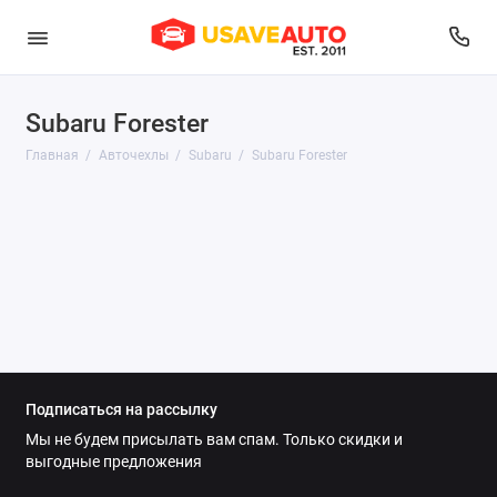
Subaru Forester
Audi
Главная
Авточехлы
Subaru
Subaru Forester
Belgee
BMW
Brilliance
BYD
Changan
Подписаться на рассылку
Chery
Мы не будем присылать вам спам. Только скидки и
выгодные предложения
Chevrolet