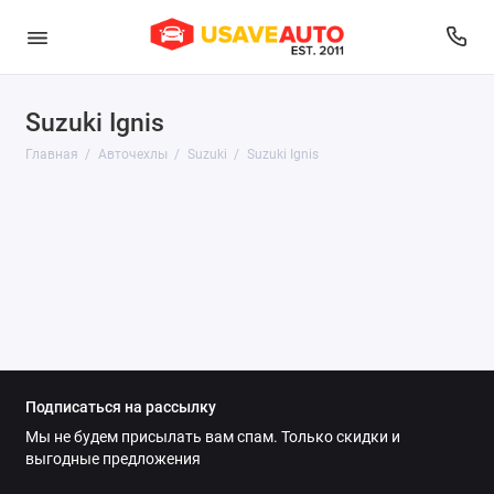
Suzuki Ignis
Audi
Главная
Авточехлы
Suzuki
Suzuki Ignis
Belgee
BMW
Brilliance
BYD
Changan
Подписаться на рассылку
Chery
Мы не будем присылать вам спам. Только скидки и
выгодные предложения
Chevrolet