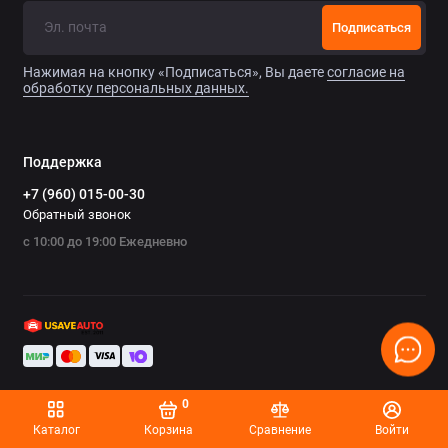
Chrysler
Подписаться
Citroen
Нажимая на кнопку «Подписаться», Вы даете
согласие на
обработку персональных данных.
Daewoo
Datsun
Поддержка
+7 (960) 015-00-30
Dodge
Обратный звонок
с 10:00 до 19:00 Ежедневно
Dongfeng
Evolute
FAW
Fiat
0
Ford
Каталог
Корзина
Сравнение
Войти